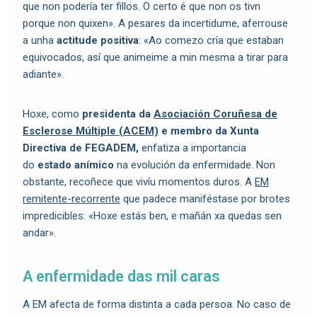
que non podería ter fillos. O certo é que non os tivn
porque non quixen». A pesares da incertidume, aferrouse
a unha
actitude positiva
: «Ao comezo cría que estaban
equivocados, así que animeime a min mesma a tirar para
adiante».
Hoxe, como
presidenta da
Asociación Coruñesa de
Esclerose Múltiple (ACEM)
e membro da Xunta
Directiva de FEGADEM,
enfatiza a importancia
do
estado anímico
na evolución da enfermidade. Non
obstante, recoñece que vivíu momentos duros. A
EM
remitente-recorrente
que padece maniféstase por brotes
impredicibles: «Hoxe estás ben, e mañán xa quedas sen
andar».
A enfermidade das mil caras
A EM afecta de forma distinta a cada persoa. No caso de