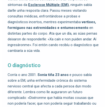
síntomas da
Esclerose Múltiple (EM)
, ninguén sabía
darlle unha resposta clara. Pasou meses visitando
consultas médicas, enfrontándose a probas e
diagnósticos incertos, mentres experimentaba
vertixes,
formigueo nas extremidades e entumecemento
en
distintas partes do corpo. Ata que un día, as súas pernas
deixaron de responderlle: «Xa caín e non puiden andar. Aí
ingresáronme». Foi entón cando recibíu o diagnóstico que
cambiaría a súa vida.
O diagnóstico
Corría o ano 2001.
Sonia tiña 23 anos
e pouco sabía
sobre a EM, unha enfermidade crónica do sistema
nervioso central que afecta a cada persoa dun modo
diferente. Lembra como lle auguraron un futuro
complicado: «Dixéronme que había moitas cousas que
non podería facer, que non podería seguir traballando ou