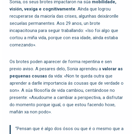
Sonia, os seus brotes impactaron na súa
mobilidade,
visión, vexiga e cognitivamente
. Aínda que logrou
recuperarse da maioría das crises, algunhas deixáronlle
secuelas permanentes. Aos 29 anos, un brote
incapacitouna para seguir traballando: «Iso foi algo que
cortou a miña vida, porque con esa idade, aínda estaba
comezando».
Os brotes poden aparecer de forma repentina e sen
previo aviso. A pesares delo, Sonia aprendeu a
valorar as
pequenas cousas
da vida: «Non te queda outra que
aprender a darlle importancia ás cousas que de verdade o
son». A súa filosofía de vida cambiou, centándose no
presente: «Axudoume a cambiar a perspectiva, a disfrutar
do momento porque igual, o que estou facendo hoxe,
mañán xa non podo».
“Pensan que é algo dos ósos ou que é o mesmo que a