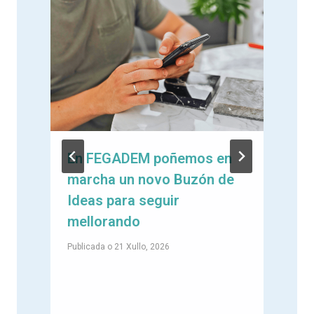
En FEGADEM poñemos en
marcha un novo Buzón de
e
Ideas para seguir
mellorando
Publicada o
21 Xullo, 2026
P