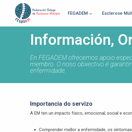
FEGADEM
Esclerose Múlt
Información, O
En FEGADEM ofrecemos apoio especial
membro. O noso obxectivo é garantir 
enfermidade.
Importancia do servizo
A EM ten un impacto físico, emocional, social e econ
Comprender mellor a enfermidade, os síntomas