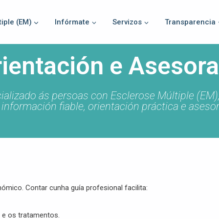
iple (EM)
Infórmate
Servizos
Transparencia
rientación e Asesor
izado ás persoas con Esclerose Múltiple (EM), 
información fiable, orientación práctica e aseso
ómico. Contar cunha guía profesional facilita:
 e os tratamentos.