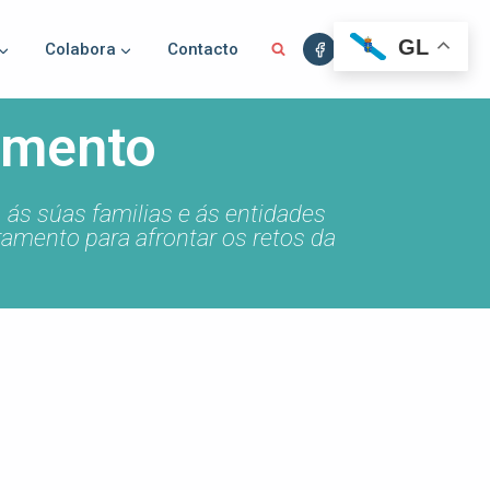
GL
Colabora
Contacto
amento
ás súas familias e ás entidades
ramento para afrontar os retos da