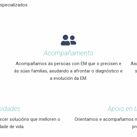
specializados.
.
Acompañamento
Acompañamos ás persoas con EM que o precisen e
Axu
s
ás súas familias, axudando a afrontar o diagnóstico e
s
a evolución da EM.
sidades
Apoio en t
ecer solucións que melloren o
Orientamos e acompañamos na 
dade de vida.
pr