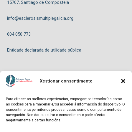
15707, Santiago de Compostela
info@esclerosismultiplegalicia.org
604 050 773
Entidade declarada de utilidade pública
Xestionar consentimento
© 2026 FEGADEM - Tema para WordPress por
Kadence WP
Para ofrecer as mellores experiencias, empregamos tecnoloxías como
as cookies para almacenar e/ou acceder á información do dispositivo. O
Hosting patrocinado por
consentimento permítenos procesar datos como o comportamento de
navegación. Non dar ou retirar o consentimento pode afectar
negativamente a certas funcións.