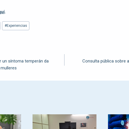
quí
.
#
Experiencias
r un síntoma temperán da
Consulta pública sobre a
 mulleres
e