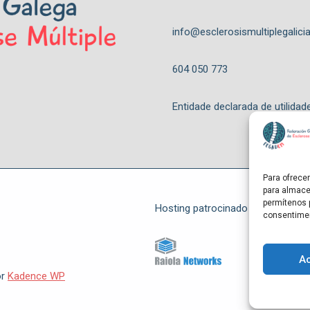
info@esclerosismultiplegalicia
604 050 773
Entidade declarada de utilidad
Para ofrece
para almace
permítenos 
Hosting patrocinado por
consentimen
A
or
Kadence WP