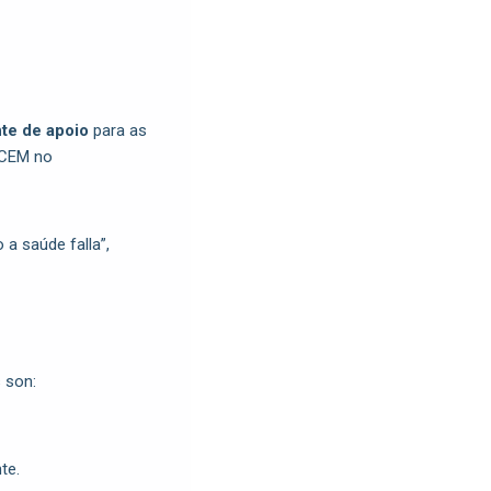
nte de apoio
para as
ACEM no
 a saúde falla”,
 son:
te.