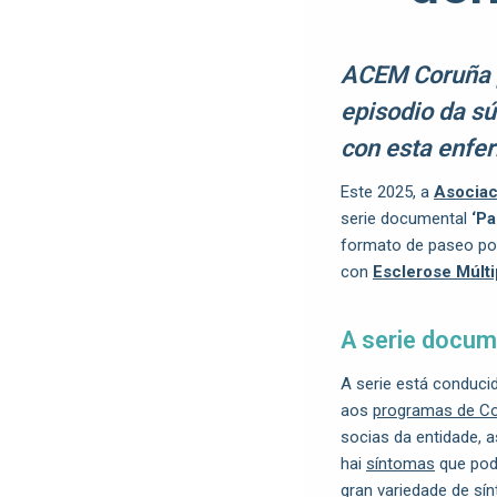
ACEM Coruña p
episodio da s
con esta enfe
Este 2025, a
Asociac
serie documental
‘Pa
formato de paseo por
con
Esclerose Múlti
A serie docum
A serie está conduci
aos
programas de C
socias da entidade, 
hai
síntomas
que pod
gran variedade de sí