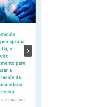
omisión
A Federación
opea aproba
celebra a súa I
ifki, o
Reunión
eiro
Estratéxica do
amento para
Persoal Técnico
asar a
de FEGADEM e
resión da
das Entidades
secundaria
Membro
resiva
Publicada o
10 Xullo, 2026
da o
15 Xullo, 2026