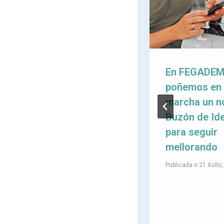
O sedentarismo
En FEGADE
acelera o
poñemos en
envellecemento:
marcha un n
unha reflexión
Buzón de Id
dende a
para seguir
Esclerose
mellorando
Múltiple
Publicada o
21 Xullo
Publicada o
25 Xuño, 2026