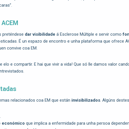
caras”.
e ACEM
as preténdese
dar visibilidade
á Esclerose Múltiple e servir como
fo
osticadas. É un espazo de encontro e unha plataforma que ofrece 
en convive coa EM.
e elo e compartir. E hai que vivir a vida! Que só lle damos valor cando
ntrevistados.
atadas
temas relacionados coa EM que están
invisibilizados
. Algúns destes
.
e económico
que implica a enfermidade para unha persoa dependen