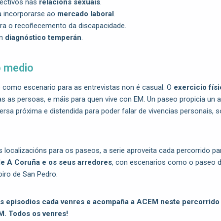
ectivos nas
relacións sexuais
.
ra incorporarse ao
mercado laboral
.
ra o recoñecemento da discapacidade.
un
diagnóstico temperán
.
 medio
 como escenario para as entrevistas non é casual. O
exercicio fís
as as persoas, e máis para quen vive con EM. Un paseo propicia un 
rsa próxima e distendida para poder falar de vivencias personais, so
s localizacións para os paseos, a serie aproveita cada percorrido p
de A Coruña e os seus arredores
, con escenarios como o paseo d
oiro de San Pedro.
s episodios cada venres e acompaña a ACEM neste percorrido p
M. Todos os venres!