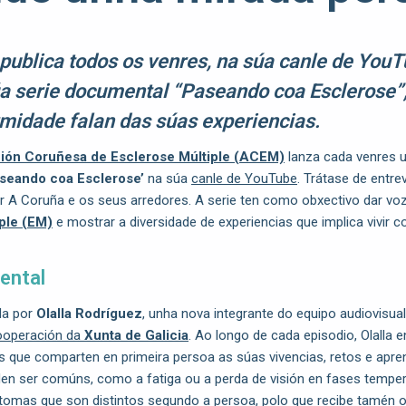
ublica todos os venres, na súa canle de YouT
úa serie documental “Paseando coa Esclerose”
rmidade falan das súas experiencias.
ión Coruñesa de Esclerose Múltiple (ACEM)
lanza cada venres u
seando coa Esclerose’
na súa
canle de YouTube
. Trátase de entre
 A Coruña e os seus arredores. A serie ten como obxectivo dar vo
ple (EM)
e mostrar a diversidade de experiencias que implica vivir 
ental
da por
Olalla Rodríguez
, unha nova integrante do equipo audiovisu
ooperación da
Xunta de Galicia
. Ao longo de cada episodio, Olalla 
as que comparten en primeira persoa as súas vivencias, retos e apre
en ser comúns, como a fatiga ou a perda de visión en fases tempe
ntomas que son distintos segundo a persoa, polo que recibe tamén 