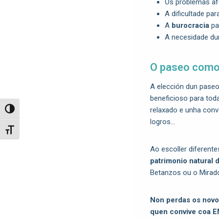
Os problemas af
A dificultade pa
A
burocracia
pa
A necesidade d
O paseo como
A elección dun paseo
beneficioso para tod
relaxado e unha conve
Toggle High Contrast
logros…
Toggle Font size
Ao escoller diferente
patrimonio natural 
Betanzos ou o Mirad
Non perdas os novo
quen convive coa E