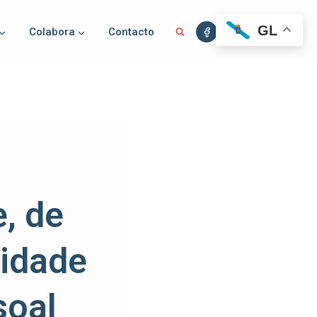
GL
Colabora
Contacto
, de
midade
soal