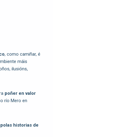
ico
, como camiñar, é
ambiente máis
ños, ilusións,
ara
poñer en valor
o río Mero en
olas historias de