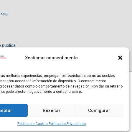
.org
e pública
Xestionar consentimento
r as mellores experiencias, empregamos tecnoloxías como as cookies
nar e/ou acceder á información do dispositivo. O consentimento
procesar datos como o comportamento de navegación. Non dar ou retirar o
Entidade declarada de utilidade pública
to pode afectar negativamente a certas funcións.
ceptar
Rexeitar
Configurar
Política de Cookies
Política de Privacidade