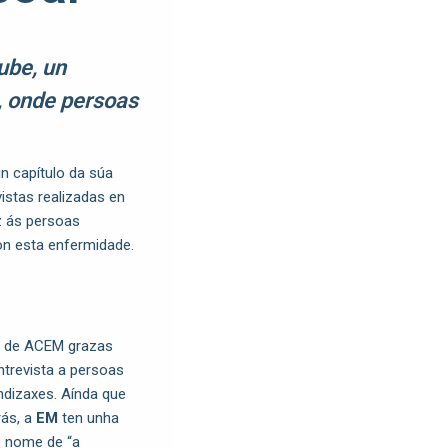
ube, un
, onde persoas
n capítulo da súa
vistas realizadas en
z ás persoas
con esta enfermidade.
al de ACEM grazas
entrevista a persoas
ndizaxes. Aínda que
rás, a
EM
ten unha
o nome de “a