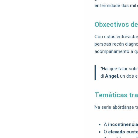
enfermidade das mil 
Obxectivos d
Con estas entrevist
persoas recén diagn
acompañamento a qu
“Hai que falar sobr
di
Ángel
, un dos e
Temáticas tr
Na serie abórdanse 
A
incontinencia
O
elevado cust