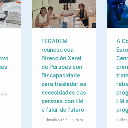
M
FEGADEM
A C
reúnese coa
Eur
ovo
Dirección Xeral
Cenr
eas
de Persoas con
prim
Discapacidade
trat
para trasladar as
retr
necesidades das
prog
, 2026
persoas con EM
EM 
e falar do futuro
prog
Publicada o
15 Xullo, 2026
Publica