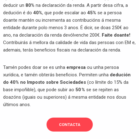
deducir un
80%
na declaración da renda. A partir desa cifra, a
dedución é do
40%
, que pode escalar ao
45%
se a persoa
doante mantén ou incrementa as contribucións á mesma
entidade durante polo menos 3 anos. É dicir, se doas 250€ ao
ano, na declaración da renda devólvenche 200€.
Faite doante!
Contribuirás á mellora da calidade de vida das persoas con EM e,
ademais, terás beneficios fiscais na declaración da renda.
Tamén podes doar se es unha
empresa
ou unha persoa
xurídica, e tamén obterás beneficios. Permiten unha
dedución
do 40% no Imposto sobre Sociedades
(co límite do 15% da
base impoñible), que pode subir ao
50 %
se se repiten as
doazóns (iguais ou superiores) á mesma entidade nos dous
últimos anos.
CONTACTA