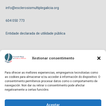
info@esclerosismultiplegalicia.org
604 050 773
Entidade declarada de utilidade pública
Xestionar consentimento
© 2026 FEGADEM - Tema para WordPress por
Kadence WP
Para ofrecer as mellores experiencias, empregamos tecnoloxías como
as cookies para almacenar e/ou acceder á información do dispositivo. O
Hosting patrocinado por
consentimento permítenos procesar datos como o comportamento de
navegación. Non dar ou retirar o consentimento pode afectar
negativamente a certas funcións.
Aceptar