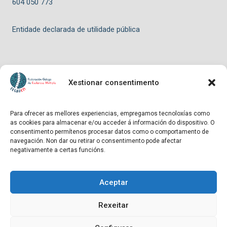
604 050 773
Entidade declarada de utilidade pública
Xestionar consentimento
© 2026 FEGADEM - Tema para WordPress por
Kadence WP
Para ofrecer as mellores experiencias, empregamos tecnoloxías como
as cookies para almacenar e/ou acceder á información do dispositivo. O
Hosting patrocinado por
consentimento permítenos procesar datos como o comportamento de
navegación. Non dar ou retirar o consentimento pode afectar
negativamente a certas funcións.
Aceptar
Entidade declarada de utilidade pública
Rexeitar