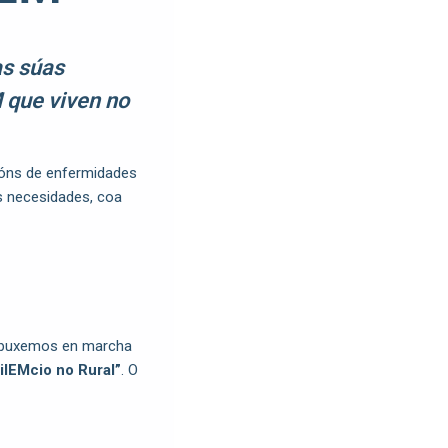
as súas
 que viven no
cións de enfermidades
s necesidades, coa
) puxemos en marcha
ilEMcio no Rural”
. O