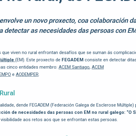
volve un novo proxecto, coa colaboración d
ra detectar as necesidades das persoas con EM
as que viven no rural enfrontan desafíos que se suman ás complica
últiple
(EM). Este proxecto de
FEGADEM
consiste en detectar dita
sas cinco entidades membro:
ACEM Santiago
,
ACEM
EMPO
e
AODEMPER
.
Rural
ealidade, dende FEGADEM (Federación Galega de Esclerose Múltiple
ción de necesidades das persoas con EM no rural galego: “O S
visibilidade aos retos aos que se enfrontan estas persoas.