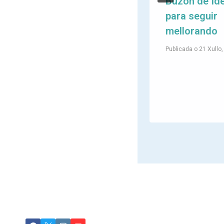
unha reflexión
Buzón de Id
dende a
para seguir
Esclerose
mellorando
Múltiple
Publicada o
21 Xullo
Publicada o
25 Xuño, 2026