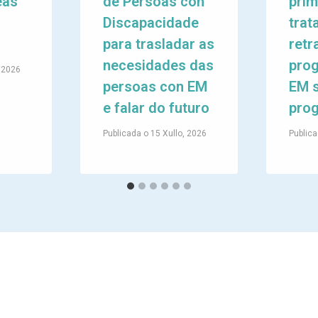
eas
de Persoas con
prim
Discapacidade
trat
para trasladar as
retr
necesidades das
prog
, 2026
persoas con EM
EM 
e falar do futuro
prog
Publicada o
15 Xullo, 2026
Publica