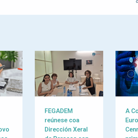
c
e
M
FEGADEM
A C
reúnese coa
Eur
ovo
Dirección Xeral
Cenr