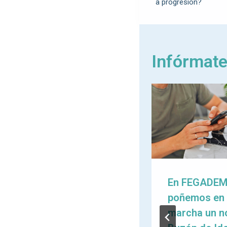
a progresión?
Infórmat
O sedentarismo
En FEGADE
acelera o
poñemos en
envellecemento:
marcha un n