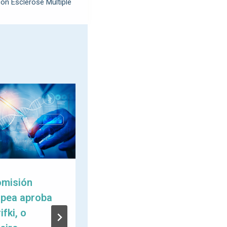
on Esclerose Múltiple
omisión
A Federación
opea aproba
celebra a súa I
ifki, o
Reunión