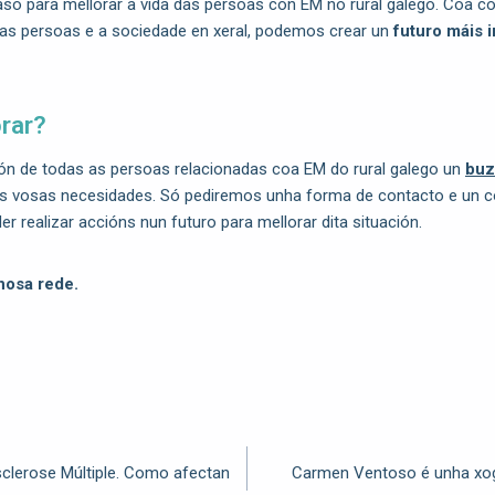
aso para mellorar a vida das persoas con EM no rural galego. Coa c
ias persoas e a sociedade en xeral, podemos crear un
futuro máis i
rar?
n de todas as persoas relacionadas coa EM do rural galego un
buz
s vosas necesidades. Só pediremos unha forma de contacto e un c
r realizar accións nun futuro para mellorar dita situación.
nosa rede.
clerose Múltiple. Como afectan
Carmen Ventoso é unha xo