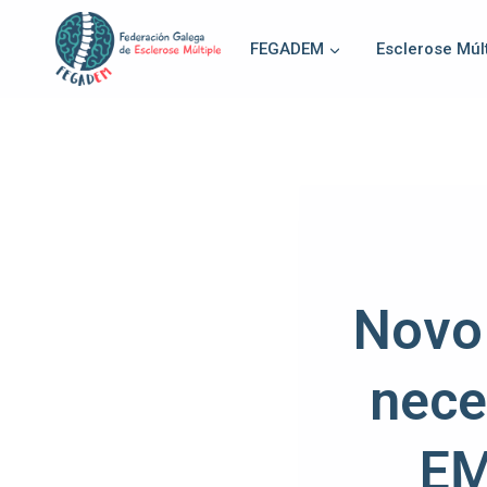
FEGADEM
Esclerose Múlt
Novo 
nece
EM