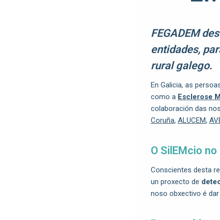
FEGADEM desen
entidades, pa
rural galego.
En Galicia, as perso
como a
Esclerose M
colaboración das no
Coruña
,
ALUCEM
,
AV
O SilEMcio no 
Conscientes desta r
un proxecto de
detec
noso obxectivo é dar 