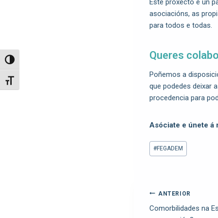
Este proxecto é un p
asociacións, as prop
para todos e todas.
Queres colabo
Toggle High Contrast
Poñemos a disposició
Toggle Font size
que podedes deixar a
procedencia para pode
Asóciate e únete á 
#
FEGADEM
ANTERIOR
Comorbilidades na Es