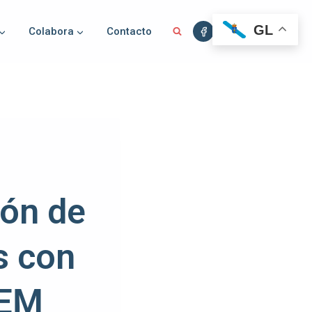
GL
Colabora
Contacto
ión de
s con
DEM