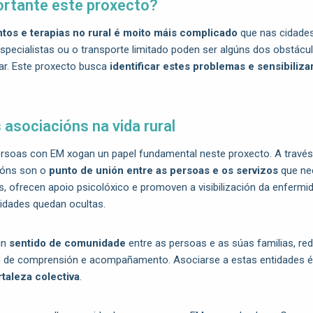
ortante este proxecto?
tos e terapias no rural é moito máis complicado
que nas cidade
 especialistas ou o transporte limitado poden ser algúns dos obstácu
ar. Este proxecto busca
identificar estes problemas e sensibiliza
asociacións na vida rural
rsoas con EM xogan un papel fundamental neste proxecto. A través
ións son o
punto de unión entre as persoas e os servizos
que nec
, ofrecen apoio psicolóxico e promoven a visibilización da enfermi
idades quedan ocultas.
un
sentido de comunidade
entre as persoas e as súas familias, red
 de comprensión e acompañamento. Asociarse a estas entidades é
rtaleza colectiva
.