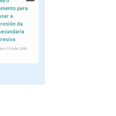
eiro
Estratéxica do
amento para
Persoal Técnico
asar a
de FEGADEM e
resión da
das Entidades
secundaria
Membro
resiva
Publicada o
10 Xullo, 2026
da o
15 Xullo, 2026