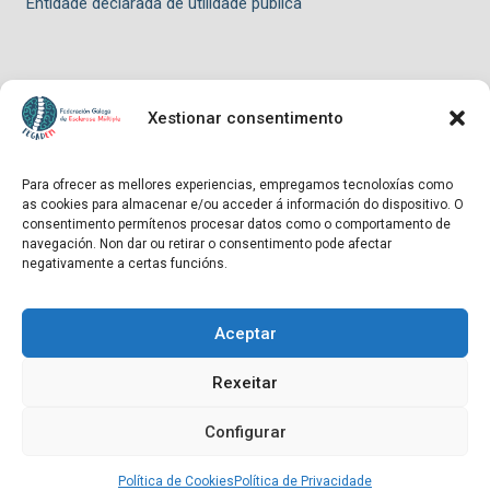
Entidade declarada de utilidade pública
Xestionar consentimento
© 2026 FEGADEM - Tema para WordPress por
Kadence WP
Para ofrecer as mellores experiencias, empregamos tecnoloxías como
as cookies para almacenar e/ou acceder á información do dispositivo. O
Hosting patrocinado por
consentimento permítenos procesar datos como o comportamento de
navegación. Non dar ou retirar o consentimento pode afectar
negativamente a certas funcións.
Aceptar
Entidade declarada de utilidade pública
Rexeitar
Configurar
Política de Cookies
Política de Privacidade