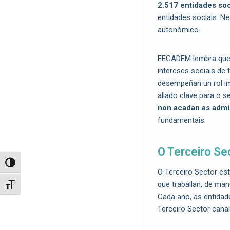
2.517 entidades soc
entidades sociais. N
autonómico.
FEGADEM lembra que o
intereses sociais de 
desempeñan un rol i
aliado clave para o s
non acadan as admi
fundamentais.
O Terceiro Se
Toggle High Contrast
O Terceiro Sector e
que traballan, de ma
Toggle Font size
Cada ano, as entidad
Terceiro Sector canal