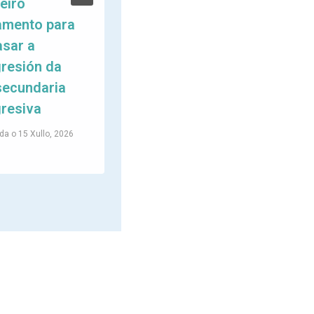
eiro
Estratéxica do
amento para
Persoal Técnico
asar a
de FEGADEM e
resión da
das Entidades
secundaria
Membro
resiva
Publicada o
10 Xullo, 2026
da o
15 Xullo, 2026