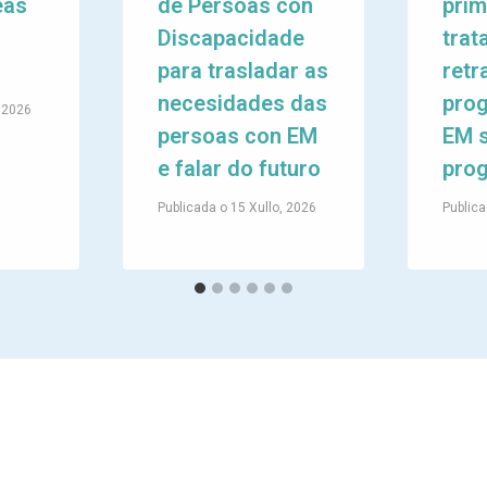
eas
de Persoas con
prim
Discapacidade
trat
para trasladar as
retr
necesidades das
prog
, 2026
persoas con EM
EM 
e falar do futuro
prog
Publicada o
15 Xullo, 2026
Publica