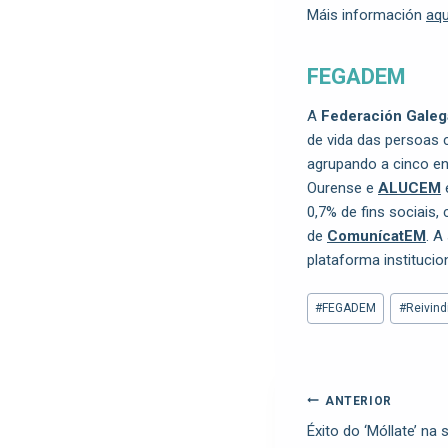
Máis información
aqu
FEGADEM
A
Federación Galeg
de vida das persoas 
agrupando a cinco e
Ourense e
ALUCEM
0,7% de fins sociais
de
ComunícatEM
. A
plataforma instituci
#
FEGADEM
#
Reivind
ANTERIOR
Éxito do ‘Móllate’ na 