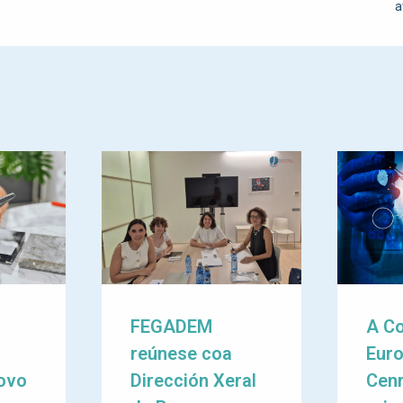
a
e
M
FEGADEM
A C
reúnese coa
Eur
ovo
Dirección Xeral
Cenr