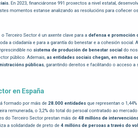
iais.
En 2023, financiáronse 991 proxectos a nivel estatal, desenvol
estes momentos estanse analizando as resolucións para coñecer os 
 Terceiro Sector é un axente clave para a
defensa e promoción 
toda a cidadanía e para a garantía do benestar e a cohesión social. 
mprescindible no
sistema de produción de benestar social
do noso
ector público. Ademais,
as entidades sociais chegan, en moitas oc
nistracións públicas
, garantindo dereitos e facilitando o acceso a 
ctor en España
stá formado por máis de
28.000 entidades
que representan o 1,44% 
neira remunerada, o 3,2% do total do persoal contratado ao mercado 
es do Terceiro Sector prestan máis de
48 millóns de intervencións
iza a solidaridade de preto de
4 millóns de persoas a través do vo