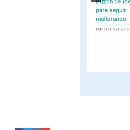
unha reflexión
Buzón de Id
dende a
para seguir
Esclerose
mellorando
Múltiple
Publicada o
21 Xullo
Publicada o
25 Xuño, 2026