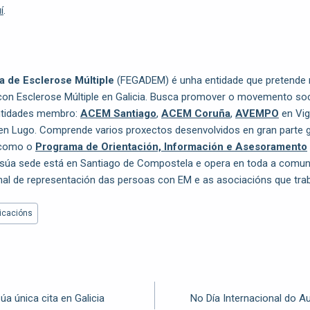
í
.
a de Esclerose Múltiple
(FEGADEM) é unha entidade que pretende m
con Esclerose Múltiple en Galicia. Busca promover o movemento soci
ntidades membro:
ACEM Santiago
,
ACEM Coruña
,
AVEMPO
en Vi
en Lugo. Comprende varios proxectos desenvolvidos en gran parte 
, como o
Programa de Orientación, Información e Asesoramento
 súa sede está en Santiago de Compostela e opera en toda a comu
onal de representación das persoas con EM e as asociacións que tra
icacións
súa única cita en Galicia
No Día Internacional do A