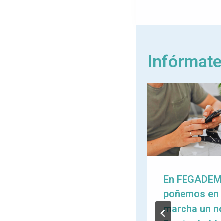
Infórmat
O sedentarismo
En FEGADE
acelera o
poñemos en
envellecemento:
marcha un n