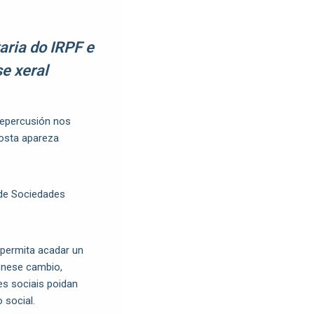
aria do IRPF e
e xeral
repercusión nos
posta apareza
 de Sociedades
 permita acadar un
a nese cambio,
es sociais poidan
o social.