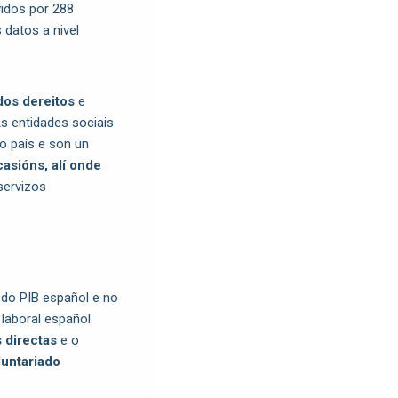
vidos por 288
datos a nivel
dos dereitos
e
As entidades sociais
 país e son un
asións, alí onde
servizos
do PIB español e no
laboral español.
 directas
e o
luntariado