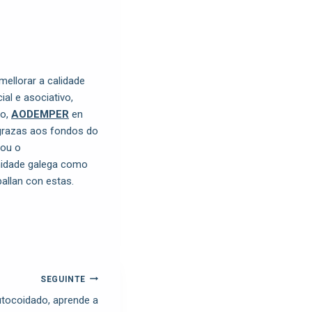
ellorar a calidade
al e asociativo,
go,
AODEMPER
en
grazas aos fondos do
ou o
nidade galega como
ballan con estas.
SEGUINTE
utocoidado, aprende a