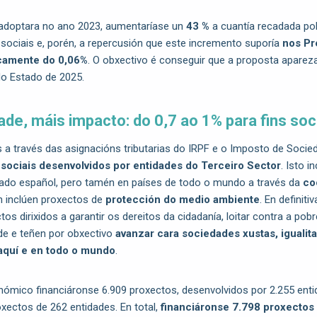
adoptara no ano 2023, aumentaríase un
43 %
a cuantía recadada po
 sociais e, porén, a repercusión que este incremento suporía
nos
Pr
icamente do 0,06%
. O obxectivo é conseguir que a proposta apareza
do Estado de 2025.
ade, máis impacto: do 0,7 ao 1% para fins soc
a través das asignacións tributarias do IRPF e o Imposto de Socied
 sociais desenvolvidos por entidades do Terceiro Sector
. Isto i
ado español, pero tamén en países de todo o mundo a través da
co
n inclúen proxectos de
protección do medio ambiente
. En definiti
os dirixidos a garantir os dereitos da cidadanía, loitar contra a pob
ade e teñen por obxectivo
avanzar cara sociedades xustas, igualitar
 aquí e en todo o mundo
.
onómico financiáronse 6.909 proxectos, desenvolvidos por 2.255 entid
xectos de 262 entidades. En total,
financiáronse 7.798 proxectos