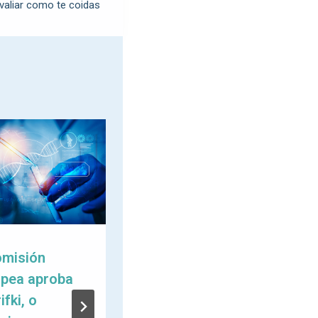
valiar como te coidas
omisión
A Federación
opea aproba
celebra a súa I
ifki, o
Reunión