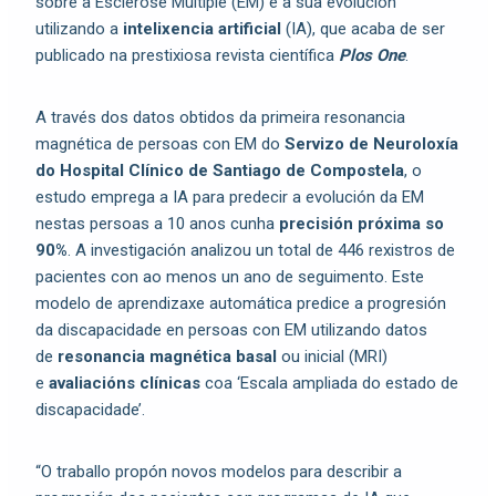
sobre a Esclerose Múltiple (EM) e a súa evolución
utilizando a
intelixencia artificial
(IA), que acaba de ser
publicado na prestixiosa revista científica
Plos One
.
A través dos datos obtidos da primeira resonancia
magnética de persoas con EM do
Servizo de Neuroloxía
do Hospital Clínico de Santiago de Compostela
, o
estudo emprega a IA para predecir a evolución da EM
nestas persoas a 10 anos cunha
precisión próxima so
90%
. A investigación analizou un total de 446 rexistros de
pacientes con ao menos un ano de seguimento. Este
modelo de aprendizaxe automática predice a progresión
da discapacidade en persoas con EM utilizando datos
de
resonancia magnética basal
ou inicial (MRI)
e
avaliacións clínicas
coa ‘Escala ampliada do estado de
discapacidade’.
“O traballo propón novos modelos para describir a