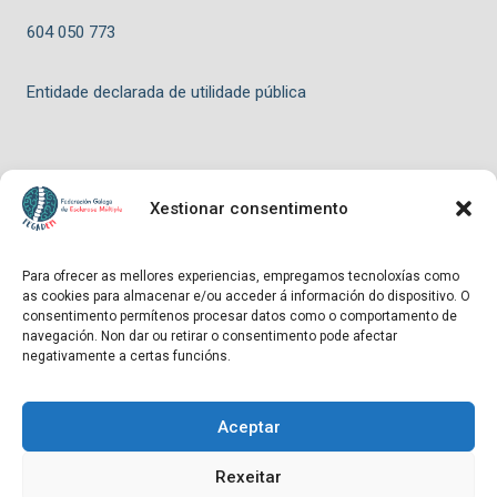
604 050 773
Entidade declarada de utilidade pública
Xestionar consentimento
© 2026 FEGADEM - Tema para WordPress por
Kadence WP
Para ofrecer as mellores experiencias, empregamos tecnoloxías como
as cookies para almacenar e/ou acceder á información do dispositivo. O
Hosting patrocinado por
consentimento permítenos procesar datos como o comportamento de
navegación. Non dar ou retirar o consentimento pode afectar
negativamente a certas funcións.
Aceptar
Entidade declarada de utilidade pública
Rexeitar