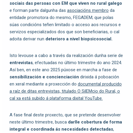
sociais das persoas con EM que viven no rural galego
e forman parte dalgunha das
asociacións membro
da
entidade promotora do mesmo, FEGADEM; que polas
súas condicións teñen limitado o acceso aos recursos e
servizos especializados dos que son beneficiarias, o cal
adoita derivar nun
deterioro a nivel biopsicosocial.
Isto levouse a cabo a través da realización dunha serie de
entrevistas
, efectuadas no último trimestre do ano 2024.
Así ben, en este ano 2025 púxose en marcha a fase de
sensibilización e concienciación
dirixida á poboación
en xeral mediante a proxección do
documental producido
a raíz de ditas entrevistas, titulado O SilEMcio do Rural, o
cal xa está subido á plataforma dixital YouTube.
A fase final deste proxecto, que se pretende desenvolver
neste último trimestre, busca
darlle cobertura de forma
integral e coordinada ás necesidades detectadas
,