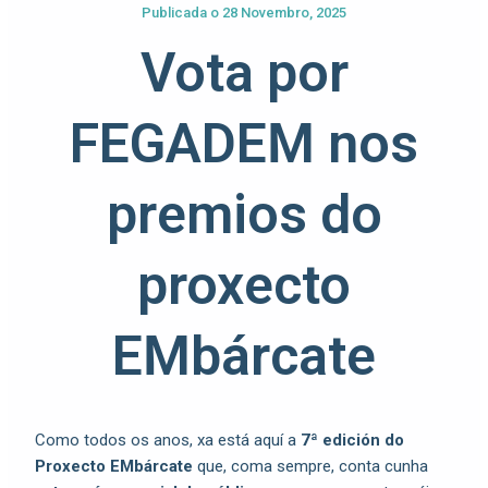
Publicada o
28 Novembro, 2025
Vota por
FEGADEM nos
premios do
proxecto
EMbárcate
Como todos os anos, xa está aquí a
7ª edición do
Proxecto EMbárcate
que, coma sempre, conta cunha