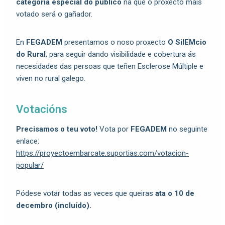
categoría especial do público
na que o proxecto máis
votado será o gañador.
En
FEGADEM
presentamos o noso proxecto
O SilEMcio
do Rural
, para seguir dando visibilidade e cobertura ás
necesidades das persoas que teñen Esclerose Múltiple e
viven no rural galego.
Votacións
Precisamos o teu voto!
Vota por
FEGADEM
no seguinte
enlace:
https://proyectoembarcate.suportias.com/votacion-
popular/
Pódese votar todas as veces que queiras
ata o 10 de
decembro (incluído).