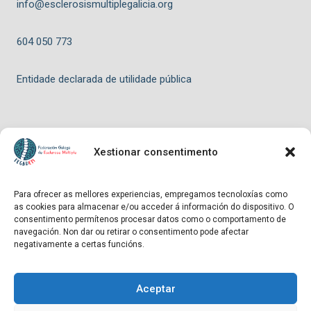
info@esclerosismultiplegalicia.org
604 050 773
Entidade declarada de utilidade pública
Xestionar consentimento
© 2026 FEGADEM - Tema para WordPress por
Kadence WP
Para ofrecer as mellores experiencias, empregamos tecnoloxías como
as cookies para almacenar e/ou acceder á información do dispositivo. O
Hosting patrocinado por
consentimento permítenos procesar datos como o comportamento de
navegación. Non dar ou retirar o consentimento pode afectar
negativamente a certas funcións.
Aceptar
Entidade declarada de utilidade pública