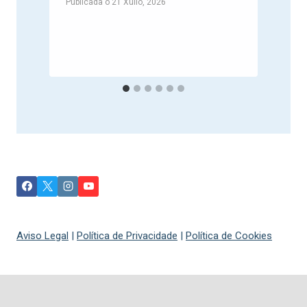
Publicada o
21 Xullo, 2026
P
Aviso Legal
|
Política de Privacidade
|
Política de Cookies