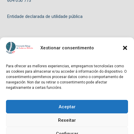
604 050 773
Entidade declarada de utilidade pública
Xestionar consentimento
© 2026 FEGADEM - Tema para WordPress por
Kadence WP
Para ofrecer as mellores experiencias, empregamos tecnoloxías como
as cookies para almacenar e/ou acceder á información do dispositivo. O
Hosting patrocinado por
consentimento permítenos procesar datos como o comportamento de
navegación. Non dar ou retirar o consentimento pode afectar
negativamente a certas funcións.
Aceptar
Entidade declarada de utilidade pública
Rexeitar
Configurar