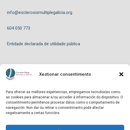
info@esclerosismultiplegalicia.org
604 050 773
Entidade declarada de utilidade pública
Xestionar consentimento
© 2026 FEGADEM - Tema para WordPress por
Kadence WP
Para ofrecer as mellores experiencias, empregamos tecnoloxías como
as cookies para almacenar e/ou acceder á información do dispositivo. O
Hosting patrocinado por
consentimento permítenos procesar datos como o comportamento de
navegación. Non dar ou retirar o consentimento pode afectar
negativamente a certas funcións.