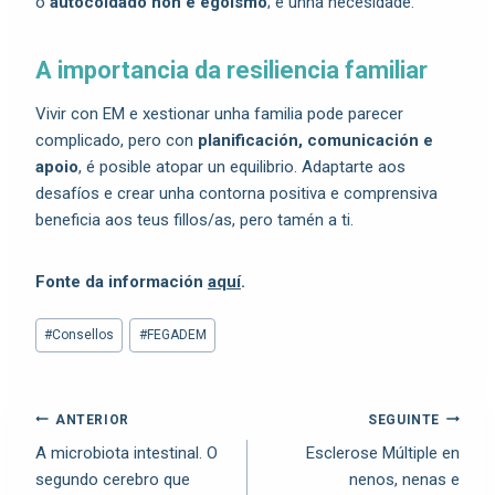
o
autocoidado non é egoísmo
; é unha necesidade.
A importancia da resiliencia familiar
Vivir con EM e xestionar unha familia pode parecer
complicado, pero con
planificación, comunicación e
apoio
, é posible atopar un equilibrio. Adaptarte aos
desafíos e crear unha contorna positiva e comprensiva
beneficia aos teus fillos/as, pero tamén a ti.
Fonte da información
aquí
.
#
Consellos
#
FEGADEM
ANTERIOR
SEGUINTE
A microbiota intestinal. O
Esclerose Múltiple en
segundo cerebro que
nenos, nenas e