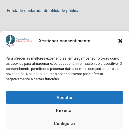
Entidade declarada de utilidade pública
Xestionar consentimento
© 2026 FEGADEM - Tema para WordPress por
Kadence WP
Para ofrecer as mellores experiencias, empregamos tecnoloxías como
as cookies para almacenar e/ou acceder á información do dispositivo. O
Hosting patrocinado por
consentimento permítenos procesar datos como o comportamento de
navegación. Non dar ou retirar o consentimento pode afectar
negativamente a certas funcións.
Aceptar
Entidade declarada de utilidade pública
Rexeitar
Configurar