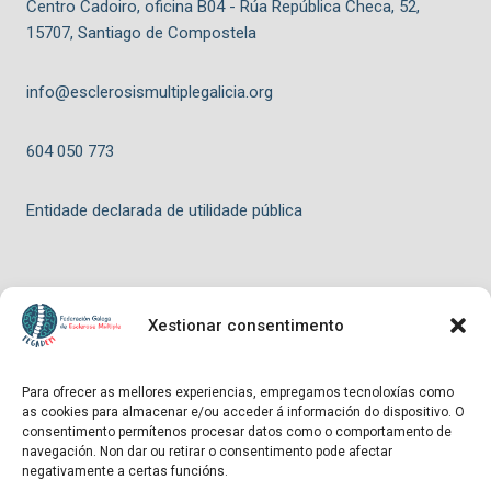
Centro Cadoiro, oficina B04 - Rúa República Checa, 52,
15707, Santiago de Compostela
info@esclerosismultiplegalicia.org
604 050 773
Entidade declarada de utilidade pública
Xestionar consentimento
© 2026 FEGADEM - Tema para WordPress por
Kadence WP
Para ofrecer as mellores experiencias, empregamos tecnoloxías como
as cookies para almacenar e/ou acceder á información do dispositivo. O
Hosting patrocinado por
consentimento permítenos procesar datos como o comportamento de
navegación. Non dar ou retirar o consentimento pode afectar
negativamente a certas funcións.