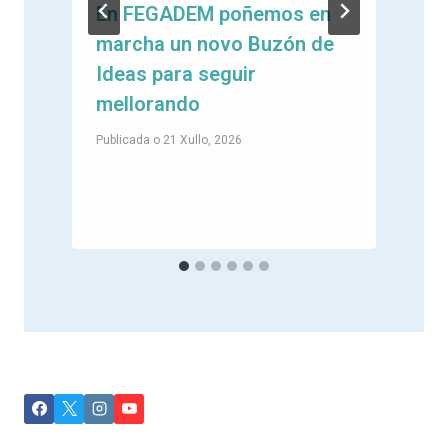
En FEGADEM poñemos en
marcha un novo Buzón de
e
Ideas para seguir
mellorando
Publicada o
21 Xullo, 2026
P